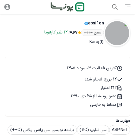
epsi1on
.
12
نظر
کارفرما
سطح ۰
4.67
Karaj
آخرین فعالیت 03 مرداد 1405
12 پروژه انجام شده
212 امتیاز
عضو پونیشا از 25 دی 1390
مسلط به فارسی
مهارت‌ها
ASP.Net
سی شارپ (C#)
برنامه نویسی سی پلاس پلاس (C++)