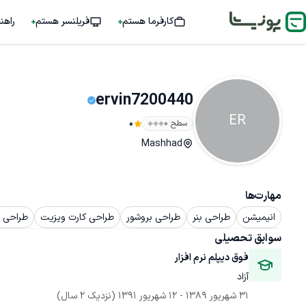
کارفرما هستم
فریلنسر هستم
راهن
ervin7200440
ER
سطح ۰
0
Mashhad
مهارت‌ها
انیمیشن
طراحی بنر
طراحی بروشور
طراحی کارت ویزیت
طراحی گ
سوابق تحصیلی
فوق دیپلم نرم افزار
آزاد
31 شهریور 1389
 - 
12 شهریور 1391
(نزدیک 2 سال)