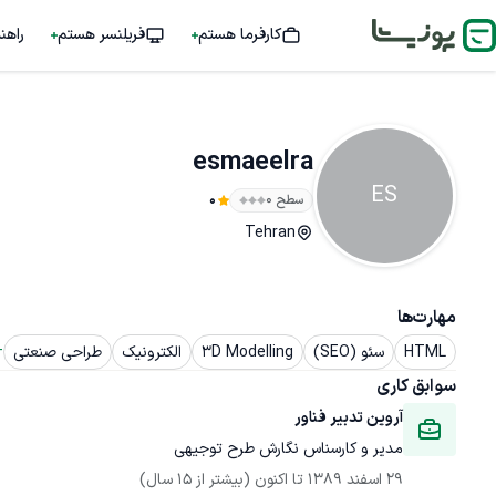
کارفرما هستم
فریلنسر هستم
راهن
esmaeelra
ES
سطح ۰
0
Tehran
مهارت‌ها
 
HTML
سئو (SEO)
3D Modelling
الکترونیک
طراحی صنعتی
سوابق کاری
آروین تدبیر فناور
مدیر و کارسناس نگارش طرح توجیهی 
29 اسفند 1389
 تا اکنون
(بیشتر از 15 سال)