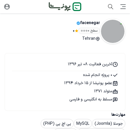
facenegar
سطح ۰
0
Tehran
آخرین فعالیت 08 تیر 1396
0 پروژه انجام شده
عضو پونیشا از 15 خرداد 1394
متولد 1371
مسلط به انگلیسی و فارسی
مهارت‌ها
جوملا (Joomla)
MySQL
پی اچ پی (PHP)