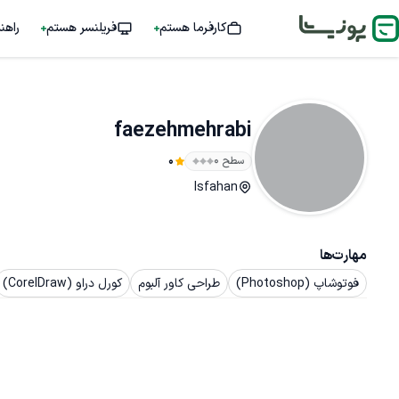
کارفرما هستم
فریلنسر هستم
راهن
faezehmehrabi
سطح ۰
0
Isfahan
مهارت‌ها
فوتوشاپ (Photoshop)
طراحی کاور آلبوم
کورل دراو (CorelDraw)