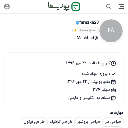
farazkh28
FA
سطح ۰
0
Mashhad
آخرین فعالیت 22 مهر 1396
0 پروژه انجام شده
عضو پونیشا از 22 مهر 1396
متولد 1374
مسلط به انگلیسی و فارسی
مهارت‌ها
طراحی بنر
طراحی بروشور
طراحی گرافیک
طراحی آیکون