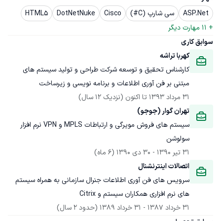
ASP.Net
سی شارپ (C#)
Cisco
DotNetNuke
HTML5
+ 
11
 مهارت دیگر
سوابق کاری
کهربا تراشه
کارشناس تحقیق و توسعه شرکت طراحی و تولید سیستم های 
مبتنی بر فن آوری اطلاعات و برنامه نویسی و زیرساخت
31 مرداد 1393
 تا اکنون
(نزدیک 12 سال)
تهران گوار (جوجو)
سیستم های فروش مویرگی و ارتباطات MPLS و VPN نرم افزار 
سولوشن
31 تیر 1390
 - 
30 دی 1390
(6 ماه)
اتصالات اینترنشنال
سرویس های فن آوری اطلاعات جنرال سازمانی به همراه سیستم 
های نرم افزاری همکاران سیستم و Citrix
31 خرداد 1387
 - 
31 خرداد 1389
(حدود 2 سال)