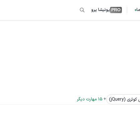
ما
پونیشا پرو
PRO
+ 
15
 مهارت دیگر
وئری (jQuery)