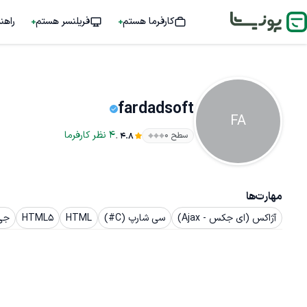
کارفرما هستم
فریلنسر هستم
راهن
fardadsoft
FA
.
4
نظر
کارفرما
سطح ۰
4.8
مهارت‌ها
آژاکس (ای جکس - Ajax)
سی شارپ (C#)
HTML
HTML5
جی ک