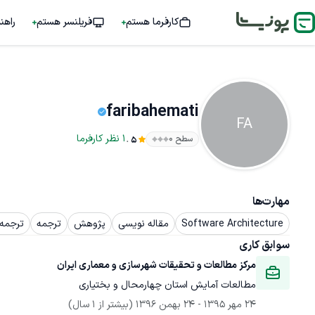
کارفرما هستم
فریلنسر هستم
راهن
faribahemati
FA
.
1
نظر
کارفرما
سطح ۰
5
مهارت‌ها
Software Architecture
مقاله نویسی
پژوهش
ترجمه
ترجمه 
سوابق کاری
مرکز مطالعات و تحقیقات شهرسازی و معماری ایران
مطالعات آمایش استان چهارمحال و بختیاری
24 مهر 1395
 - 
24 بهمن 1396
(بیشتر از 1 سال)