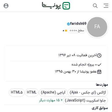
faridsh69
FA
سطح ۰
0
آخرین فعالیت 08 تیر 1396
0 پروژه انجام شده
عضو پونیشا از 30 بهمن 1395
مهارت‌ها
آژاکس (ای جکس - Ajax)
آپاچی (Apache)
HTML
HTML5
+ 
15
 مهارت دیگر
جاوا اسکریپت (JavaScript)
سوابق کاری