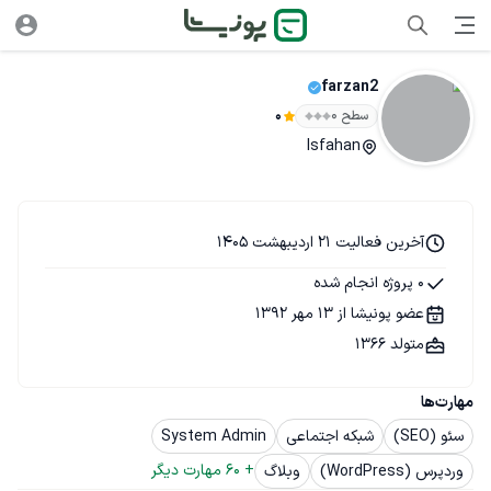
farzan2
سطح ۰
0
Isfahan
آخرین فعالیت 21 اردیبهشت 1405
0 پروژه انجام شده
عضو پونیشا از 13 مهر 1392
متولد 1366
مهارت‌ها
سئو (SEO)
شبکه اجتماعی
System Admin
+ 
60
 مهارت دیگر
وردپرس (WordPress)
وبلاگ