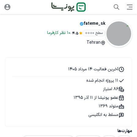
fateme_sk
.
10
نظر
کارفرما
سطح ۰
4.5
Tehran
آخرین فعالیت 14 مرداد 1405
11 پروژه انجام شده
86 امتیاز
عضو پونیشا از 11 آذر 1395
متولد 1369
مسلط به انگلیسی
مهارت‌ها