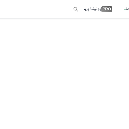
ما
پونیشا پرو
PRO