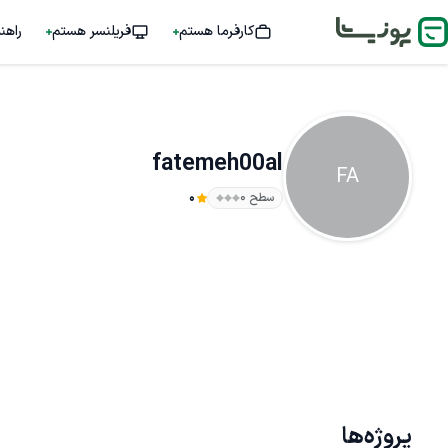
کارفرما هستم
فریلنسر هستم
راهن
fatemeh00al
FA
سطح ۰
0
پروژه‌ها