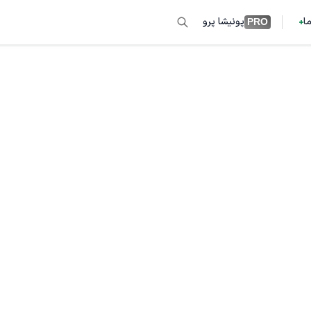
ما
پونیشا پرو
PRO