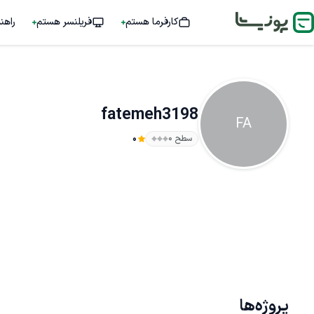
کارفرما هستم
فریلنسر هستم
راهن
fatemeh3198
FA
سطح ۰
0
پروژه‌ها