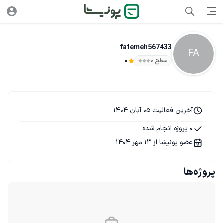
fatemeh567433
FA
سطح ۰
0
آخرین فعالیت 05 آبان 1404
0 پروژه انجام شده
عضو پونیشا از 13 مهر 1404
پروژه‌ها