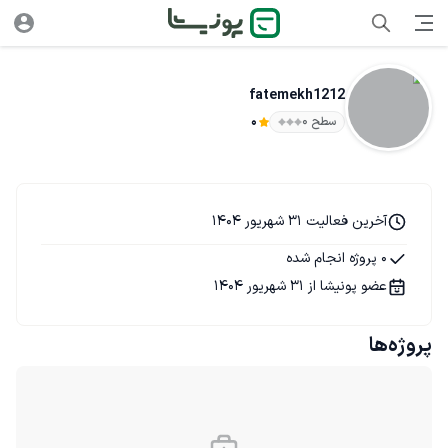
fatemekh1212
سطح ۰
0
آخرین فعالیت 31 شهریور 1404
0 پروژه انجام شده
عضو پونیشا از 31 شهریور 1404
پروژه‌ها