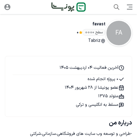
favast
FA
سطح ۰
0
Tabriz
آخرین فعالیت 04 اردیبهشت 1405
0 پروژه انجام شده
عضو پونیشا از 28 شهریور 1404
متولد 1375
مسلط به انگلیسی و ترکی
درباره من