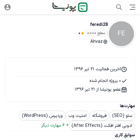
feredi28
FE
سطح ۰
0
Ahvaz
آخرین فعالیت 21 تیر 1396
0 پروژه انجام شده
عضو پونیشا از 21 تیر 1396
مهارت‌ها
سئو (SEO)
فروشگاه
امنیت وب
وردپرس (WordPress)
+ 
6
 مهارت دیگر
ادوبی افتر افکت (After Effects)
سوابق کاری