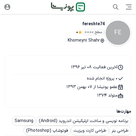
fereshte74
FE
سطح ۰
0
Khomeynī Shahr
آخرین فعالیت 08 تیر 1396
0 پروژه انجام شده
عضو پونیشا از 07 بهمن 1393
متولد 1374
مهارت‌ها
برنامه نویسی و ساخت اپلیکیشن اندروید (Android)
Samsung
طراحی بنر
طراحی کارت ویزیت
فوتوشاپ (Photoshop)