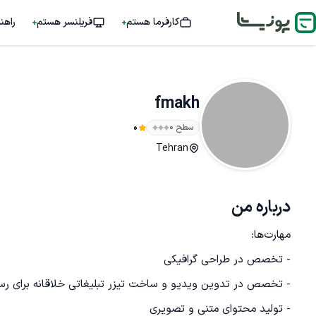
کارفرما هستم
فریلنسر هستم
راهن
fmakh
سطح ۰
0
Tehran
درباره من