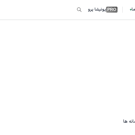
ما
پونیشا پرو
PRO