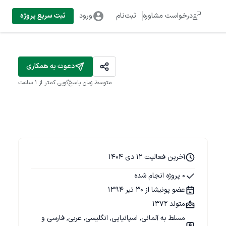
درخواست مشاوره
ثبت‌نام
ورود
ثبت سریع پروژه
دعوت به همکاری
متوسط زمان پاسخ‌گویی
کمتر از 1 ساعت
آخرین فعالیت 12 دی 1404
0 پروژه انجام شده
عضو پونیشا از 30 تیر 1394
متولد 1372
مسلط به آلمانی, اسپانیایی, انگلیسی, عربی, فارسی و