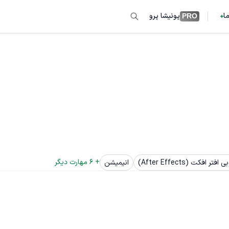
ما
پونیشا پرو
PRO
+ 
6
 مهارت دیگر
 افتر افکت (After Effects)
انیمیشن