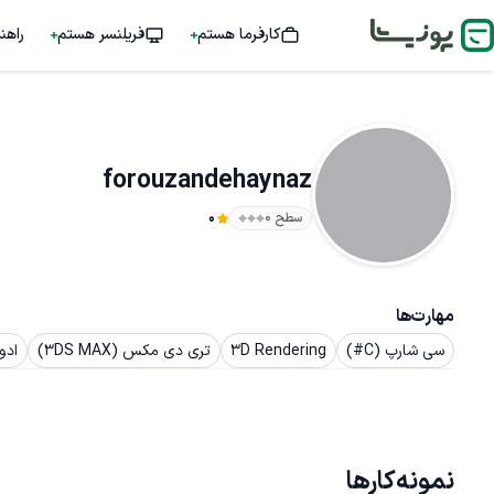
کارفرما هستم
فریلنسر هستم
راهن
forouzandehaynaz
سطح ۰
0
مهارت‌ها
سی شارپ (C#)
3D Rendering
تری دی مکس (3DS MAX)
ادوبی
نمونه‌کارها