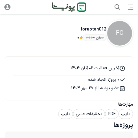
foruotan012
FO
سطح ۰
0
آخرین فعالیت 02 آبان 1404
0 پروژه انجام شده
عضو پونیشا از 27 مهر 1404
مهارت‌ها
تایپ
PDF
تحقیقات علمی
تایپ
پروژه‌ها