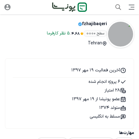
fzhajibaqeri
.
5
نظر
کارفرما
سطح ۰
4.68
Tehran
آخرین فعالیت 19 مهر 1397
6 پروژه انجام شده
28 امتیاز
عضو پونیشا از 19 مهر 1397
متولد 1374
مسلط به انگلیسی
مهارت‌ها