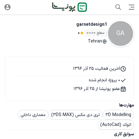
garnetdesign1
GA
سطح ۰
0
Tehran
آخرین فعالیت 25 آذر 1396
0 پروژه انجام شده
عضو پونیشا از 25 آذر 1396
مهارت‌ها
3D Modelling
تری دی مکس (3DS MAX)
معماری داخلی
اتوکد (AutoCad)
سوابق کاری