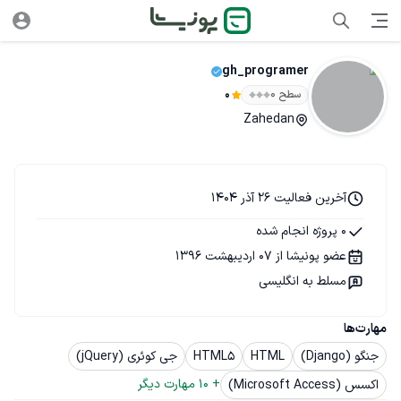
gh_programer
سطح ۰
0
Zahedan
آخرین فعالیت 26 آذر 1404
0 پروژه انجام شده
عضو پونیشا از 07 اردیبهشت 1396
مسلط به انگلیسی
مهارت‌ها
جنگو (Django)
HTML
HTML5
جی کوئری (jQuery)
+ 
10
 مهارت دیگر
اکسس (Microsoft Access)