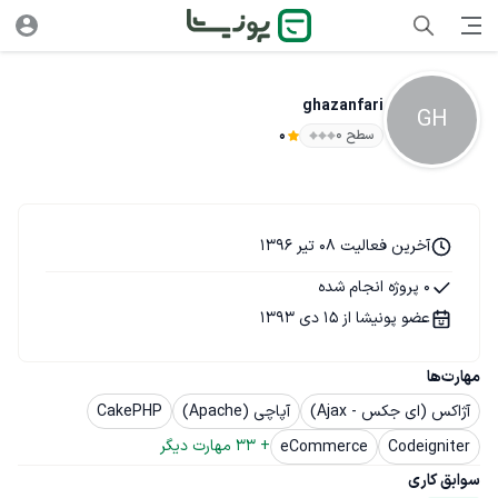
ghazanfari
GH
سطح ۰
0
آخرین فعالیت 08 تیر 1396
0 پروژه انجام شده
عضو پونیشا از 15 دی 1393
مهارت‌ها
آژاکس (ای جکس - Ajax)
آپاچی (Apache)
CakePHP
+ 
33
 مهارت دیگر
eCommerce
Codeigniter
سوابق کاری