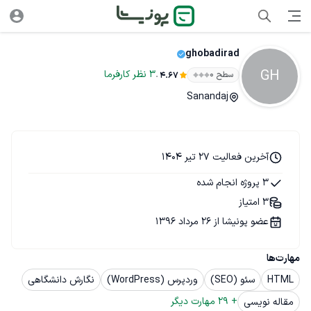
ghobadirad
GH
.
3
نظر
کارفرما
سطح ۰
4.67
Sanandaj
آخرین فعالیت 27 تیر 1404
3 پروژه انجام شده
3 امتیاز
عضو پونیشا از 26 مرداد 1396
مهارت‌ها
HTML
سئو (SEO)
وردپرس (WordPress)
نگارش دانشگاهی
+ 
29
 مهارت دیگر
مقاله نویسی