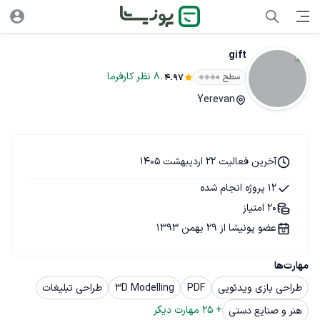
gift
.
8
نظر
کارفرما
سطح ۰
4.97
Yerevan
آخرین فعالیت 22 اردیبهشت 1405
12 پروژه انجام شده
20 امتیاز
عضو پونیشا از 29 بهمن 1393
مهارت‌ها
طراحی بازی ویدئویی
PDF
3D Modelling
طراحی تبلیغات
+ 
25
 مهارت دیگر
هنر و صنایع دستی