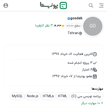
gondeh
GO
.
3
نظر
کارفرما
سطح ۰
4.33
Tehran
آخرین فعالیت 07 خرداد 1397
3 پروژه انجام شده
8 امتیاز
عضو پونیشا از 07 خرداد 1397
مهارت‌ها
برنامه نویسی سی (C)
HTML
HTML5
Node.js
MySQL
+ 
10
 مهارت دیگر