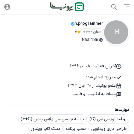
h.programmer
H.
سطح ۰
0
Nīshābūr
آخرین فعالیت 08 تیر 1396
0 پروژه انجام شده
عضو پونیشا از 30 آبان 1393
مسلط به انگلیسی و فارسی
مهارت‌ها
برنامه نویسی سی (C)
برنامه نویسی سی پلاس پلاس (C++)
طراحی بازی ویدئویی
نصب برنامه
دسک تاپ ویندوز