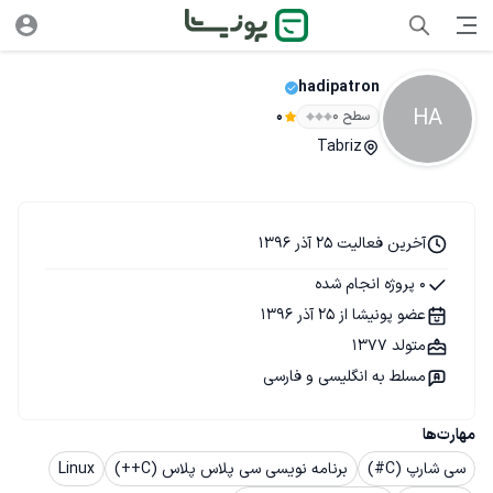
hadipatron
HA
سطح ۰
0
Tabriz
آخرین فعالیت 25 آذر 1396
0 پروژه انجام شده
عضو پونیشا از 25 آذر 1396
متولد 1377
مسلط به انگلیسی و فارسی
مهارت‌ها
سی شارپ (C#)
برنامه نویسی سی پلاس پلاس (C++)
Linux