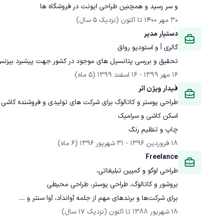
و سر رسید و همچنین طراحی ایونت در فروشگاه ها
30 مهر 1400
 تا اکنون
(نزدیک 5 سال)
دستیار مدیر
گالری اُ و استودیو رواق
تحقیق و بررسی پتانسیل های موجود در کشور جهت پیشبرد بیزنس 
16 مهر 1399
 - 
16 اسفند 1399
(5 ماه)
فیدار ویژن اثر 
چاپ و تنظیم رنگ
18 فروردین 1396
 - 
31 شهریور 1396
(6 ماه)
Freelance 
برای شرکت‌ها و برندهای مهم از جلمه آوانداد، آوا سنتر و ...

18 شهریور 1388
 تا اکنون
(نزدیک 17 سال)