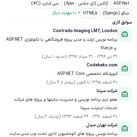
ASP.Net
آژاکس (ای جکس - Ajax)
سی شارپ (C#)
+ 
10
 مهارت دیگر
جنگو (Django)
HTML5
سوابق کاری
Contrado Imaging LMT, London
برنامه نویس ارشد و مدیر پروژه فروشگاهی با تکنولوژی ASP.NET 
 و Vue.js
31 تیر 1396
 - 
31 مرداد 1397
(حدود 1 سال)
Codehaks.com
آموزشگاه تخصصی ASP.NET Core
30 اسفند 1395
 تا اکنون
(بیشتر از 9 سال)
شرکت سپنتا
عضو تیم برنامه نویسی و مدیریت سایتها و پروژه های شرکت 
خدمات اینترنت سپنتا
30 اسفند 1391
 - 
29 اسفند 1393
(نزدیک 2 سال)
شرکت تهران مبدل
برنامه نویس پروژه های اتوماسیون اداری تحت وب مدیر سایت 