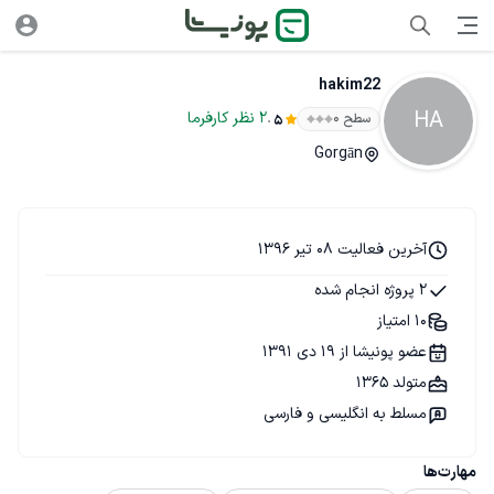
hakim22
HA
.
2
نظر
کارفرما
سطح ۰
5
Gorgān
آخرین فعالیت 08 تیر 1396
2 پروژه انجام شده
10 امتیاز
عضو پونیشا از 19 دی 1391
متولد 1365
مسلط به انگلیسی و فارسی
مهارت‌ها