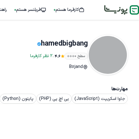
کارفرما هستم
فریلنسر هستم
راهن
hamedbigbang
.
2
نظر
کارفرما
سطح ۰
4.6
Bīrjand
مهارت‌ها
جاوا اسکریپت (JavaScript)
پی اچ پی (PHP)
پایتون (Python)