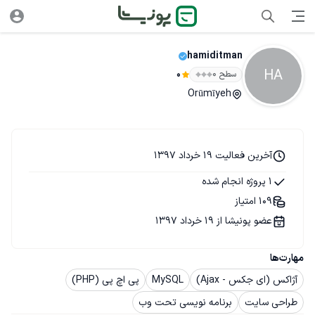
hamiditman
HA
سطح ۰
0
Orūmīyeh
آخرین فعالیت 19 خرداد 1397
1 پروژه انجام شده
109 امتیاز
عضو پونیشا از 19 خرداد 1397
مهارت‌ها
آژاکس (ای جکس - Ajax)
MySQL
پی اچ پی (PHP)
طراحی سایت
برنامه نویسی تحت وب