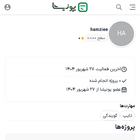
hamziee
HA
سطح ۰
0
آخرین فعالیت 27 شهریور 1404
0 پروژه انجام شده
عضو پونیشا از 27 شهریور 1404
مهارت‌ها
تایپ
گویندگی
پروژه‌ها