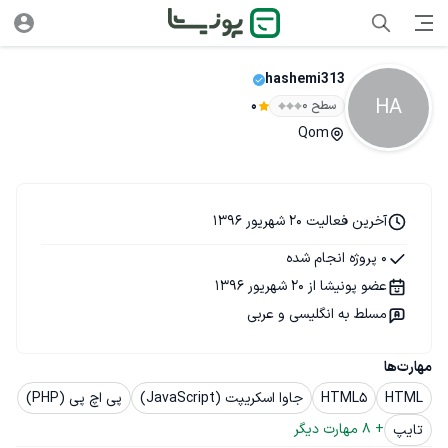
hashemi313
HA
سطح ۰
0
Qom
آخرین فعالیت 20 شهریور 1396
0 پروژه انجام شده
عضو پونیشا از 20 شهریور 1396
مسلط به انگلیسی و عربی
مهارت‌ها
HTML
HTML5
جاوا اسکریپت (JavaScript)
پی اچ پی (PHP)
+ 
8
 مهارت دیگر
تایپ