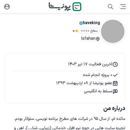
haveking
سطح ۰
0
Isfahan
آخرین فعالیت 17 تیر 1403
0 پروژه انجام شده
عضو پونیشا از 08 اردیبهشت 1393
مسلط به انگلیسی
درباره من
تجربه سایت هایی در حوزه نرم افزار، خدماتی (زیبایی، شنا،…)، اهن و 