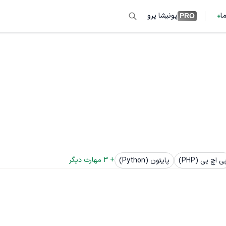
ما
پونیشا پرو
PRO
+ 
3
 مهارت دیگر
ی اچ پی (PHP)
پایتون (Python)