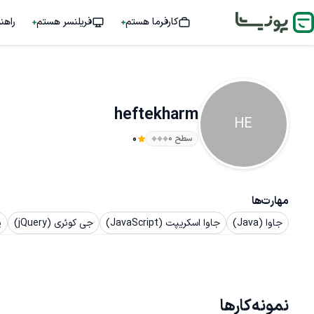
کارفرما هستم
فریلنسر هستم
راهن
heftekharm
HE
سطح ۰
0
مهارت‌ها
جاوا (Java)
جاوا اسکریپت (JavaScript)
جی کوئری (jQuery)
پ
نمونه‌کارها