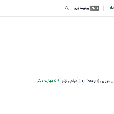
ما
پونیشا پرو
PRO
+ 
5
 مهارت دیگر
یزاین (InDesign)
طراحی لوگو