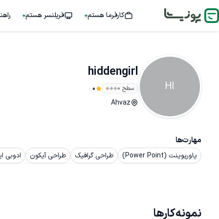
کارفرما هستم
فریلنسر هستم
راهن
hiddengirl
HI
سطح ۰
0
Ahvaz
مهارت‌ها
پاورپوینت (Power Point)
طراحی گرافیک
طراحی آیکون
ادوبی این د
نمونه‌کارها