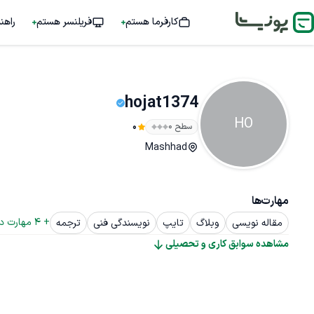
کارفرما هستم
فریلنسر هستم
راهن
hojat1374
HO
سطح ۰
0
Mashhad
مهارت‌ها
+ 
4
 مهارت د
مقاله نویسی
وبلاگ
تایپ
نویسندگی فنی
ترجمه
مشاهده سوابق کاری و تحصیلی