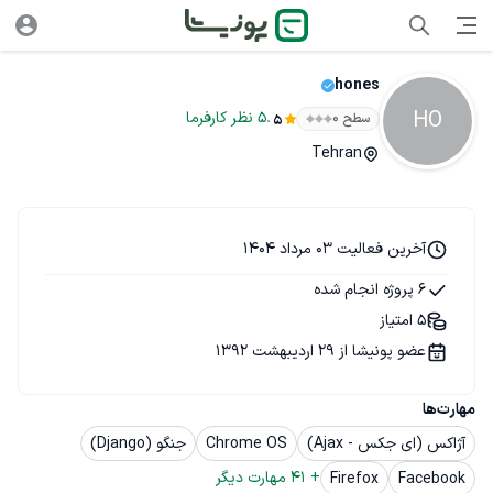
hones
HO
.
5
نظر
کارفرما
سطح ۰
5
Tehran
آخرین فعالیت 03 مرداد 1404
6 پروژه انجام شده
5 امتیاز
عضو پونیشا از 29 اردیبهشت 1392
مهارت‌ها
آژاکس (ای جکس - Ajax)
Chrome OS
جنگو (Django)
+ 
41
 مهارت دیگر
Firefox
Facebook