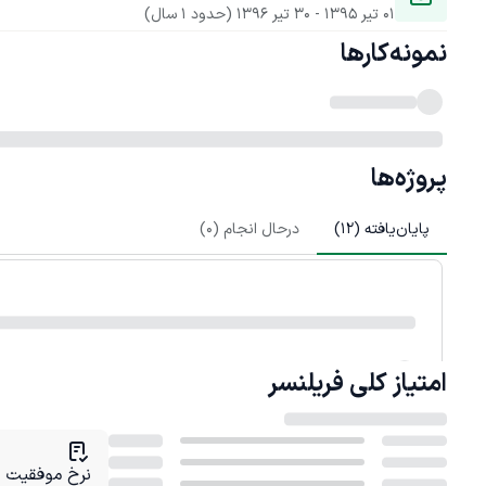
01 تیر 1395
 - 
30 تیر 1396
(حدود 1 سال)
نمونه‌کارها
پروژه‌ها
پایان‌یافته (
12
)
درحال انجام (
0
)
امتیاز کلی
فریلنسر
نرخ موفقیت در