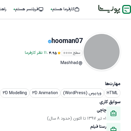
کارفرما هستم
فریلنسر هستم
راهن
hooman07
.
11
نظر
کارفرما
سطح ۰
4.95
Mashhad
مهارت‌ها
HTML
وردپرس (WordPress)
3D Animation
3D Modelling
سوابق کاری
چاچی
01 تیر 1397
 تا اکنون
(حدود 8 سال)
رستا فیلم