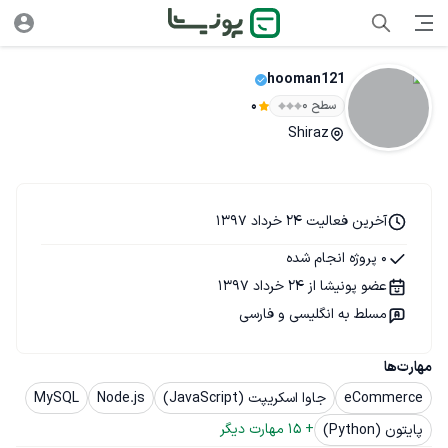
hooman121
سطح ۰
0
Shiraz
آخرین فعالیت 24 خرداد 1397
0 پروژه انجام شده
عضو پونیشا از 24 خرداد 1397
مسلط به انگلیسی و فارسی
مهارت‌ها
eCommerce
جاوا اسکریپت (JavaScript)
Node.js
MySQL
+ 
15
 مهارت دیگر
پایتون (Python)