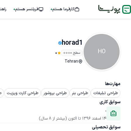
کارفرما هستم
فریلنسر هستم
راهن
horad1
HO
سطح ۰
0
Tehran
مهارت‌ها
طراحی تبلیغات
طراحی بنر
طراحی بروشور
طراحی کارت ویزیت
ط
سوابق کاری
.
14 اسفند 1396
 تا اکنون
(بیشتر از 8 سال)
سوابق تحصیلی