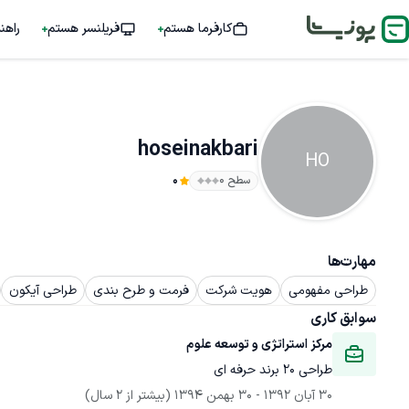
کارفرما هستم
فریلنسر هستم
راهن
hoseinakbari
HO
سطح ۰
0
مهارت‌ها
طراحی مفهومی
هویت شرکت
فرمت و طرح بندی
طراحی آیکون
سوابق کاری
مرکز استراتژی و توسعه علوم
طراحی ۲۰ برند حرفه ای
30 آبان 1392
 - 
30 بهمن 1394
(بیشتر از 2 سال)