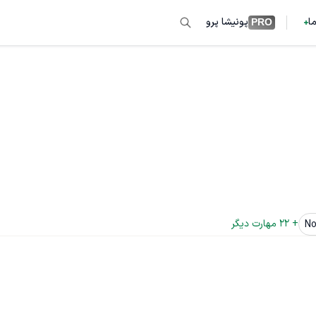
ما
پونیشا پرو
PRO
+ 
22
 مهارت دیگر
No