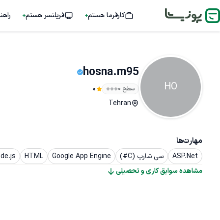
کارفرما هستم
فریلنسر هستم
راهن
hosna.m95
HO
سطح ۰
0
Tehran
مهارت‌ها
ASP.Net
سی شارپ (C#)
Google App Engine
HTML
de.js
مشاهده سوابق کاری و تحصیلی