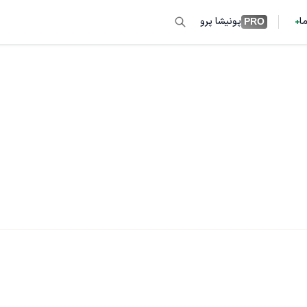
ما
پونیشا پرو
PRO