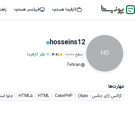
کارفرما هستم
فریلنسر هستم
راهن
hosseins12
HO
.
11
نظر
کارفرما
سطح ۰
4.91
Tehran
مهارت‌ها
آژاکس (ای جکس - Ajax)
CakePHP
HTML
HTML5
جاوا اسکریپت 