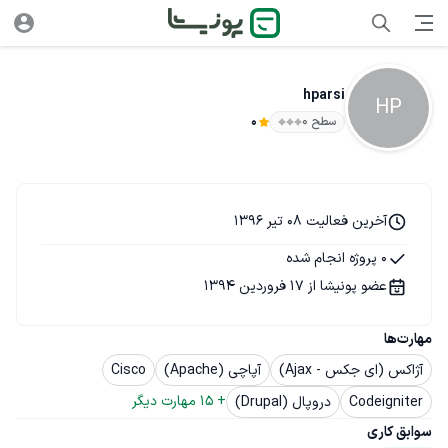
hparsi
HP
سطح ۰
0
آخرین فعالیت 08 تیر 1396
0 پروژه انجام شده
عضو پونیشا از 17 فروردین 1394
مهارت‌ها
آژاکس (ای جکس - Ajax)
آپاچی (Apache)
Cisco
+ 
15
 مهارت دیگر
Codeigniter
دروپال (Drupal)
سوابق کاری